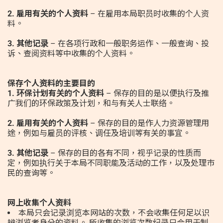
2. 雇用有关的个人资料
– 在雇用本局职员时收集的个人资
料。
资料库
3. 其他记录
– 在各项行政和一般职务运作、一般查询、投
诉、查阅资料等中收集的个人资料。
保存个人资料的主要目的
|
|
简
繁
Eng
1. 环保计划有关的个人资料
– 保存的目的是以便执行及推
广我们的环保政策及计划，和与有关人士联络。
2. 雇用有关的个人资料
– 保存的目的是作人力资源管理用
途，例如与雇员的评核、调任及培训等有关的事宜。
3. 其他记录
– 保存的目的各有不同，视乎记录的性质而
定，例如执行关于本局不同职能及活动的工作，以及处理巿
民的查询等。
网上收集个人资料
本局只会记录浏览本网站的次数，不会收集任何足以识
辨浏览者身分的资料。 所收集的浏览次数纪录只会用于制