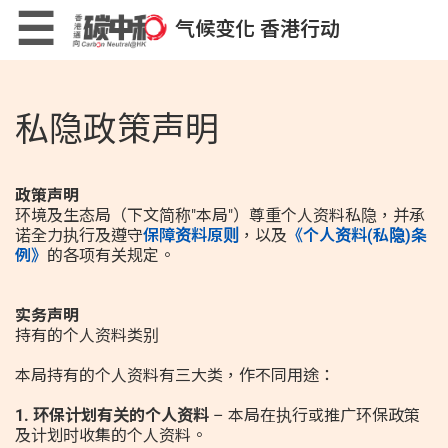
Skip
×
☰
气候变化 香港行动
to
main
content
低碳生活计算机
私隐政策声明
政策声明
环境及生态局（下文简称"本局"）尊重个人资料私隐，并承
诺全力执行及遵守
保障资料原则
，以及
《个人资料(私隐)条
低碳生活小贴士
例》
的各项有关规定。
实务声明
持有的个人资料类别
本局持有的个人资料有三大类，作不同用途：
低碳生活小游戏
1. 环保计划有关的个人资料
– 本局在执行或推广环保政策
及计划时收集的个人资料。