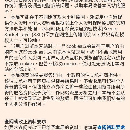
作统计报告及调查电脑系统问题，以助本局改善本网站的服
务。
本局可能会于不同期间及为个别原因，邀请用户自愿提
供个人资料。个人资料会根据以上个人资料保障原则的实施
方法收集和处理。本网站使用保安接层加密技术(Secure
Socket Layer (SSL))保护在网络上传输的资料，并只有获授
权人士才可接触。
当用户浏览本网站时，一些cookies或会暂存于用户的电
脑内。这些cookies只为浏览本网站之用，我们不会收集用
户的任何个人资料。用户可更改互联网浏览器的设定以选择
不接收cookies，但若不接收cookies，便可能无法使用本网
站的全部功能。
本局网页的搜寻服务是由一个政府的独立承办商提供。
该独立承办商于网页提供搜寻结果时，不会收集可识别个人
身分的资料。但该独立承办商会将一些经由使用搜寻服务所
得的匿名资料交予我们，作网站流量分析之用。本局不会从
任何上述搜寻活动收集到的数据，跟任何可能由我们持有的
个人身分资料配对。
查阅或改正资料要求
如要求查阅或改正已给予本局的资料，请填写
查阅资料要求