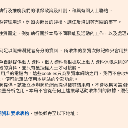
便執行及推廣我們的環保政策及計劃，和與有關人士聯絡。
資源管理用途，例如與僱員的評核、調任及培訓等有關的事宜。
的性質而定，例如執行關於本局不同職能及活動的工作，以及處理
何足以識辨瀏覽者身分的資料。 所收集的瀏覽次數紀錄只會用
戶自願提供個人資料。個人資料會根據以上個人資料保障原則的
保護在網絡上傳輸的資料，並只有獲授權人士才可接觸。
存於用戶的電腦內。這些cookies只為瀏覽本網站之用，我們不
kies，便可能無法使用本網站的全部功能。
商提供。該獨立承辦商於網頁提供搜尋結果時，不會收集可識別
流量分析之用。本局不會從任何上述搜尋活動收集到的數據，跟
閱資料要求表格
，然後郵寄至以下地址：