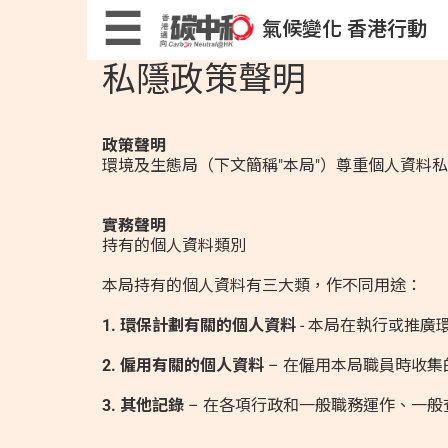
Skip
×
☰
氣候變化 香港行動
to
main
content
私隱政策聲明
低碳生活計算機
政策聲明
環境及生態局（下文簡稱"本局"）尊重個人資料
實務聲明
低碳生活小貼士
持有的個人資料類別
本局持有的個人資料有三大類，作不同用途：
1. 環保計劃有關的個人資料
- 本局在執行或推
2. 僱用有關的個人資料
– 在僱用本局職員時收集
低碳生活小遊戲
3. 其他記錄
– 在各項行政和一般職務運作、一