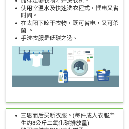
储存足够衣物才开洗衣机。
使用室温水及快速洗衣程式，悭电又省
时间。
资料库
在太阳下晾干衣物，既可省电，又可杀
菌 。
手洗衣服是低碳之选。
|
|
简
繁
Eng
三思而后买新衣服。(每件成人衣服产
生约8公斤二氧化碳排放量)