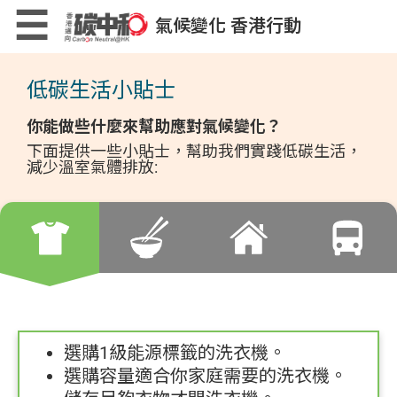
Skip
×
☰
氣候變化 香港行動
to
main
content
低碳生活小貼士
低碳生活計算機
你能做些什麼來幫助應對氣候變化？
下面提供一些小貼士，幫助我們實踐低碳生活，
減少溫室氣體排放:
低碳生活小貼士
低碳生活小遊戲
選購1級能源標籤的洗衣機。
選購容量適合你家庭需要的洗衣機。