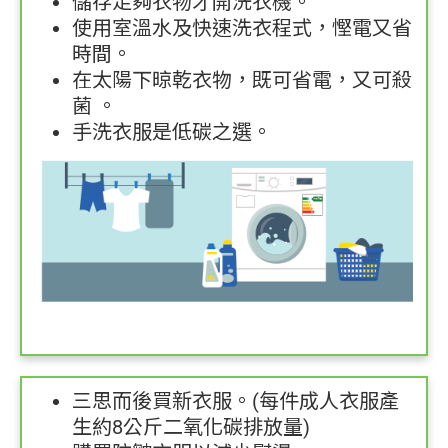
儲存足夠衣物才開洗衣機。
使用室溫水及快速洗衣程式，慳電又省
時間。
資料庫
在太陽下晾乾衣物，既可省電，又可殺
菌 。
手洗衣服是低碳之選。
|
|
简
繁
Eng
三思而後買新衣服。(每件成人衣服產
生約8公斤二氧化碳排放量)