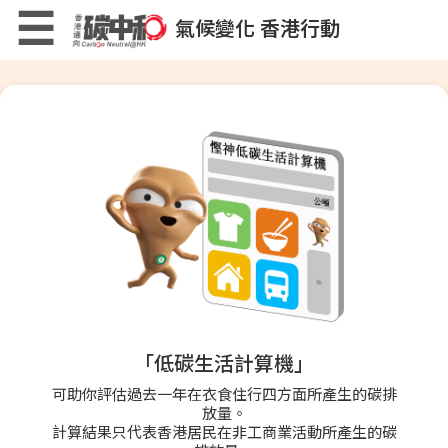
Skip
×
☰
氣候變化 香港行動
to
main
content
低碳生活計算機
低碳生活小貼士
「低碳生活計算機」
低碳生活小遊戲
可助你評估過去一年在衣食住行四方面所產生的碳排
放量。
計算結果只代表香港居民在非工商業活動所產生的碳