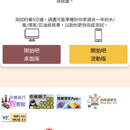
排放量。
測試約需5分鐘。請盡可能準備好你家過去一年的水/
資料庫
電/煤氣/石油氣帳單，以助你更快完成測試。
開始吧
開始吧
|
|
简
繁
Eng
桌面版
流動版